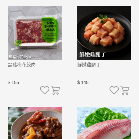
黑豬梅花絞肉
鮮嫩雞腿丁
$ 155
$ 145