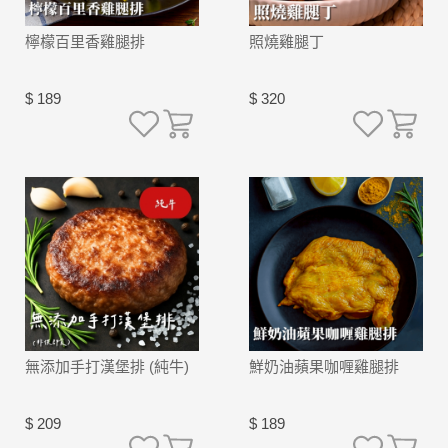
檸檬百里香雞腿排
照燒雞腿丁
$ 189
$ 320
無添加手打漢堡排 (純牛)
鮮奶油蘋果咖喱雞腿排
$ 209
$ 189