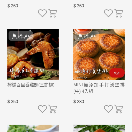
$ 260
$ 360
檸檬百里香雞翅(三節翅)
MINI無添加手打漢堡排
(牛) 4入組
$ 350
$ 280