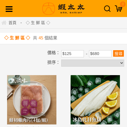
0
-
首頁
◇ 生 鮮 區 ◇
◇ 生 鮮 區 ◇
共
45
個結果
價格：
排序：