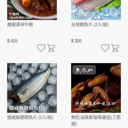
嚴選澳洲牛頰
台灣鯛魚片 (2入/組)
$ 415
$ 320
挪威無鹽鯖魚片 (2入/組)
鮮奶油蘋果咖喱雞翅(三節
翅)