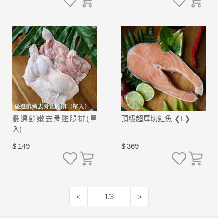
嚴選鮮嫩去骨雞腿排(單
頂級超厚切鮭魚 ❮L❯
入)
$ 149
$ 369
1/3
<
>