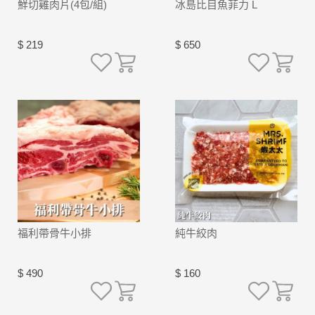
鮮切雞肉片(4包/組)
冰島比目魚菲力 L
$ 219
$ 650
福利帶骨牛小排
純牛絞肉
$ 490
$ 160