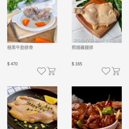
極黑牛肋排骨
照燒雞腿排
$ 470
$ 165