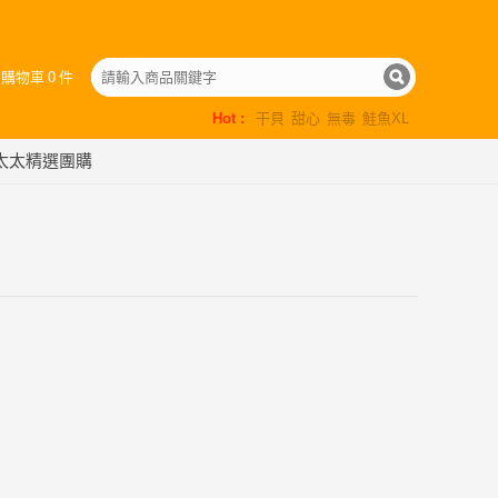
的購物車
0
件
Hot :
干貝
甜心
無毒
鮭魚XL
太太精選團購