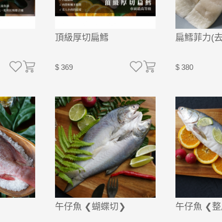
頂級厚切扁鱈
扁鱈菲力(去
$ 369
$ 380
午仔魚 ❮蝴蝶切❯
午仔魚 ❮整