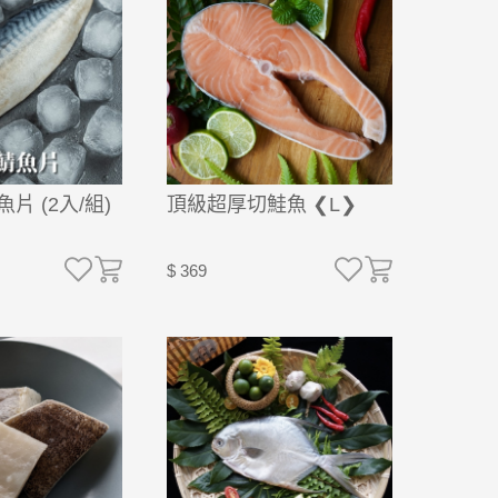
片 (2入/組)
頂級超厚切鮭魚 ❮L❯
$ 369