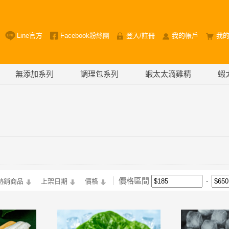
Line官方
Facebook粉絲團
登入
/
註冊
我的帳戶
我
無添加系列
調理包系列
蝦太太滴雞精
蝦
價格區間
熱銷商品
上架日期
價格