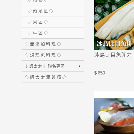
◇ 頭 足 區 ◇
◇ 貝 區 ◇
◇ 牛 區 ◇
◇ 無 添 加 料 理 ◇
冰島比目魚菲力 
◇ 調 理 包 料 理 ◇
✢ 蝦太太 ✢ 聯名專區
$ 650
◇ 蝦 太 太 滴 雞 精 ◇