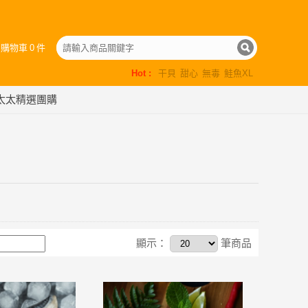
的購物車
0
件
Hot :
干貝
甜心
無毒
鮭魚XL
太太精選團購
顯示：
筆商品