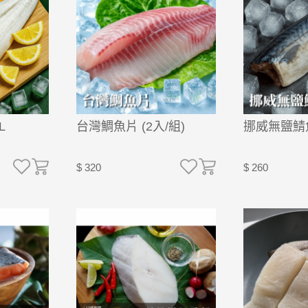
L
台灣鯛魚片 (2入/組)
挪威無鹽鯖魚
$ 320
$ 260