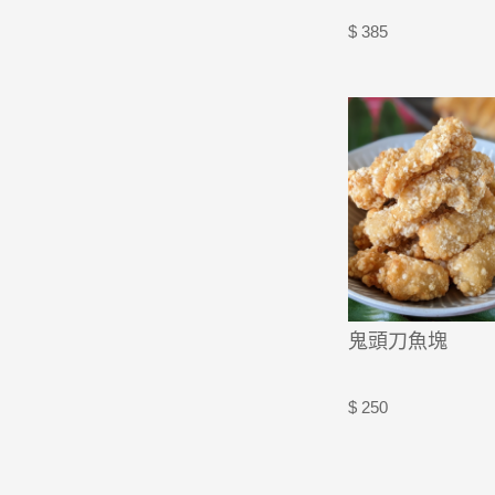
$ 385
鬼頭刀魚塊
$ 250