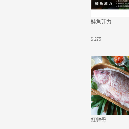
鮭魚菲力
$ 275
紅雞母