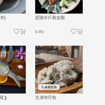
刺)
超過半斤黃金鯧
$ 350
尾❯
生凍吻仔魚