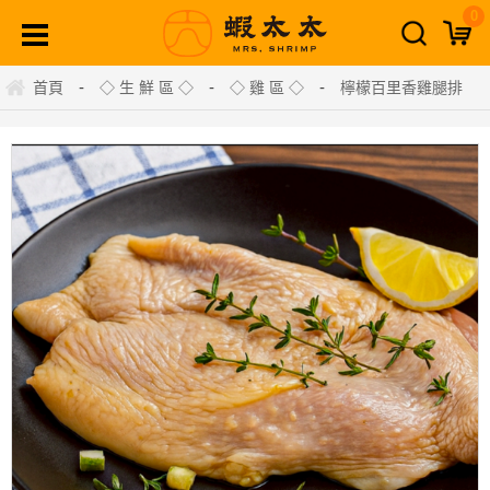
0
-
-
-
首頁
◇ 生 鮮 區 ◇
◇ 雞 區 ◇
檸檬百里香雞腿排