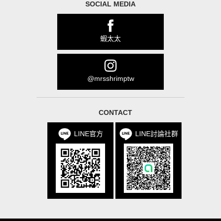
SOCIAL MEDIA
蝦太太
@mrsshrimptw
CONTACT
LINE官方
LINE討論社群